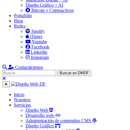
Diseño Gráfico + AI
Bitcoin y Criptoactivos
Portafolio
Blog
Redes
Spotify
iTunes
Youtube
Facebook
Linkedin
Instagram
Contactáctenos
Inicio
Nosotros
Servicios
Diseño Web
Desarrollo web
Administración de contenidos CMS
Diseño Gráfico