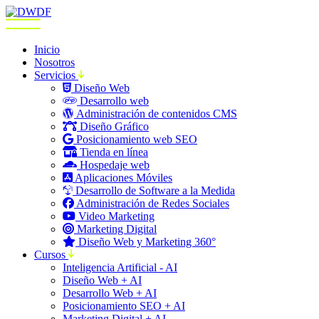
Inicio
Nosotros
Servicios
Diseño Web
Desarrollo web
Administración de contenidos CMS
Diseño Gráfico
Posicionamiento web SEO
Tienda en línea
Hospedaje web
Aplicaciones Móviles
Desarrollo de Software a la Medida
Administración de Redes Sociales
Video Marketing
Marketing Digital
Diseño Web y Marketing 360°
Cursos
Inteligencia Artificial - AI
Diseño Web + AI
Desarrollo Web + AI
Posicionamiento SEO + AI
Marketing Digital + AI