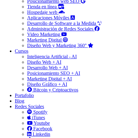
Posicionamiento web SEO
Tienda en línea
Hospedaje web
Aplicaciones Móviles
Desarrollo de Software a la Medida
Administración de Redes Sociales
Video Marketing
Marketing Digital
Diseño Web y Marketing 360°
Cursos
Inteligencia Artificial - AI
Diseño Web + AI
Desarrollo Web + AI
Posicionamiento SEO + AI
Marketing Digital + AI
Diseño Gráfico + AI
Bitcoin y Criptoactivos
Portafolio
Blog
Redes Sociales
Spotify
iTunes
Youtube
Facebook
Linkedin