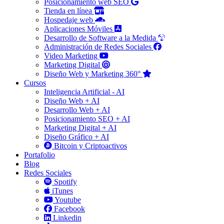
Posicionamiento web SEO
Tienda en línea
Hospedaje web
Aplicaciones Móviles
Desarrollo de Software a la Medida
Administración de Redes Sociales
Video Marketing
Marketing Digital
Diseño Web y Marketing 360°
Cursos
Inteligencia Artificial - AI
Diseño Web + AI
Desarrollo Web + AI
Posicionamiento SEO + AI
Marketing Digital + AI
Diseño Gráfico + AI
Bitcoin y Criptoactivos
Portafolio
Blog
Redes Sociales
Spotify
iTunes
Youtube
Facebook
Linkedin