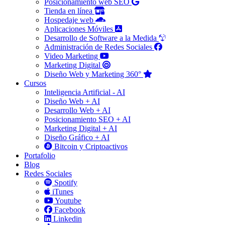
Posicionamiento web SEO
Tienda en línea
Hospedaje web
Aplicaciones Móviles
Desarrollo de Software a la Medida
Administración de Redes Sociales
Video Marketing
Marketing Digital
Diseño Web y Marketing 360°
Cursos
Inteligencia Artificial - AI
Diseño Web + AI
Desarrollo Web + AI
Posicionamiento SEO + AI
Marketing Digital + AI
Diseño Gráfico + AI
Bitcoin y Criptoactivos
Portafolio
Blog
Redes Sociales
Spotify
iTunes
Youtube
Facebook
Linkedin