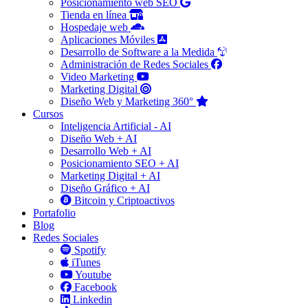
Posicionamiento web SEO
Tienda en línea
Hospedaje web
Aplicaciones Móviles
Desarrollo de Software a la Medida
Administración de Redes Sociales
Video Marketing
Marketing Digital
Diseño Web y Marketing 360°
Cursos
Inteligencia Artificial - AI
Diseño Web + AI
Desarrollo Web + AI
Posicionamiento SEO + AI
Marketing Digital + AI
Diseño Gráfico + AI
Bitcoin y Criptoactivos
Portafolio
Blog
Redes Sociales
Spotify
iTunes
Youtube
Facebook
Linkedin