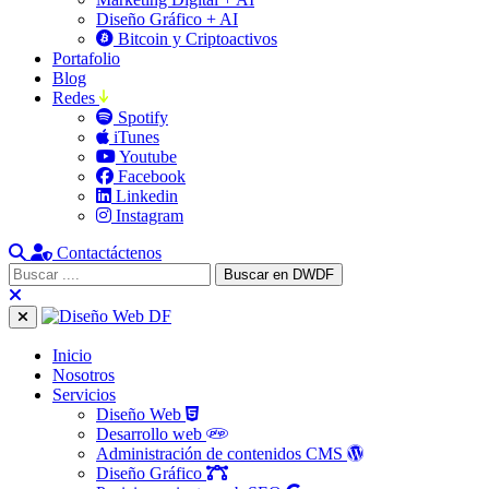
Diseño Gráfico + AI
Bitcoin y Criptoactivos
Portafolio
Blog
Redes
Spotify
iTunes
Youtube
Facebook
Linkedin
Instagram
Contactáctenos
Inicio
Nosotros
Servicios
Diseño Web
Desarrollo web
Administración de contenidos CMS
Diseño Gráfico