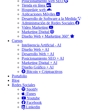
Posicionamiento web SEO
Tienda en línea
Hospedaje web
Aplicaciones Móviles
Desarrollo de Software a la Medida
Administración de Redes Sociales
Video Marketing
Marketing Digital
Diseño Web y Marketing 360°
Cursos
Inteligencia Artificial - AI
Diseño Web + AI
Desarrollo Web + AI
Posicionamiento SEO + AI
Marketing Digital + AI
Diseño Gráfico + AI
Bitcoin y Criptoactivos
Portafolio
Blog
Redes Sociales
Spotify
iTunes
Youtube
Facebook
Linkedin