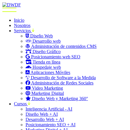
Inicio
Nosotros
Servicios
Diseño Web
Desarrollo web
Administración de contenidos CMS
Diseño Gráfico
Posicionamiento web SEO
Tienda en línea
Hospedaje web
Aplicaciones Móviles
Desarrollo de Software a la Medida
Administración de Redes Sociales
Video Marketing
Marketing Digital
Diseño Web y Marketing 360°
Cursos
Inteligencia Artificial - AI
Diseño Web + AI
Desarrollo Web + AI
Posicionamiento SEO + AI
Marketing Digital + AI