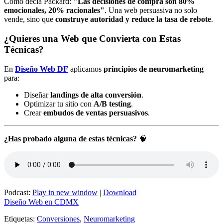
Como decía Packard:
"Las decisiones de compra son 80%
emocionales, 20% racionales"
. Una web persuasiva no solo
vende, sino que
construye autoridad y reduce la tasa de rebote
.
¿Quieres una Web que Convierta con Estas
Técnicas?
En
Diseño Web DF
aplicamos
principios de neuromarketing
para:
Diseñar
landings de alta conversión
.
Optimizar tu sitio con
A/B testing
.
Crear
embudos de ventas persuasivos
.
¿Has probado alguna de estas técnicas?
🧠
Podcast:
Play in new window
|
Download
Diseño Web en CDMX
Etiquetas:
Conversiones
,
Neuromarketing