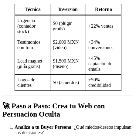
Técnica
Inversión
Retorno
Urgencia
$0 (plugin
(contador
+22% ventas
gratis)
stock)
Testimonios
$2,000 MXN
+34%
con foto
(video)
conversiones
+45%
Lead magnet
$1,500 MXN
captación de
(guía gratis)
(diseño)
emails
Logos de
+50%
$0 (acuerdos)
clientes
credibilidad
🚀 Paso a Paso: Crea tu Web con
Persuación Oculta
Analiza a tu Buyer Persona
: ¿Qué miedos/deseos impulsan
sus decisiones?