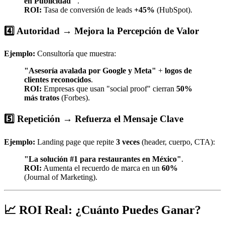
en Publicidad'"
.
ROI:
Tasa de conversión de leads
+45%
(HubSpot).
4️⃣ Autoridad → Mejora la Percepción de Valor
Ejemplo:
Consultoría que muestra:
"Asesoría avalada por Google y Meta"
+
logos de
clientes reconocidos
.
ROI:
Empresas que usan "social proof" cierran
50%
más tratos
(Forbes).
5️⃣ Repetición → Refuerza el Mensaje Clave
Ejemplo:
Landing page que repite
3 veces
(header, cuerpo, CTA):
"La solución #1 para restaurantes en México"
.
ROI:
Aumenta el recuerdo de marca en un
60%
(Journal of Marketing).
📈 ROI Real: ¿Cuánto Puedes Ganar?