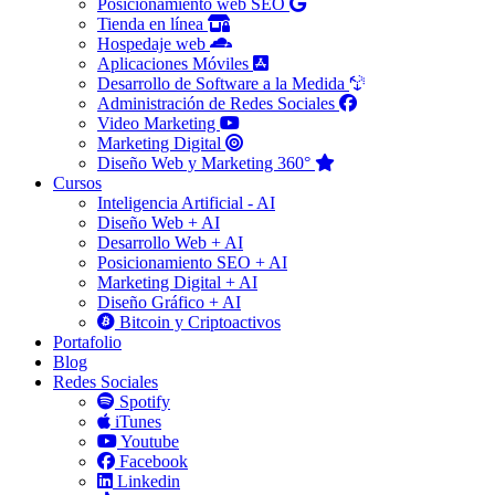
Posicionamiento web SEO
Tienda en línea
Hospedaje web
Aplicaciones Móviles
Desarrollo de Software a la Medida
Administración de Redes Sociales
Video Marketing
Marketing Digital
Diseño Web y Marketing 360°
Cursos
Inteligencia Artificial - AI
Diseño Web + AI
Desarrollo Web + AI
Posicionamiento SEO + AI
Marketing Digital + AI
Diseño Gráfico + AI
Bitcoin y Criptoactivos
Portafolio
Blog
Redes Sociales
Spotify
iTunes
Youtube
Facebook
Linkedin