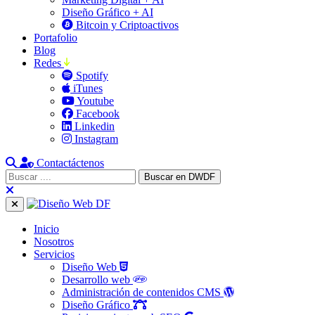
Diseño Gráfico + AI
Bitcoin y Criptoactivos
Portafolio
Blog
Redes
Spotify
iTunes
Youtube
Facebook
Linkedin
Instagram
Contactáctenos
Inicio
Nosotros
Servicios
Diseño Web
Desarrollo web
Administración de contenidos CMS
Diseño Gráfico