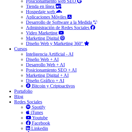
Posicionamiento web SEO
Tienda en línea
Hospedaje web
Aplicaciones Móviles
Desarrollo de Software a la Medida
Administración de Redes Sociales
Video Marketing
Marketing Digital
Diseño Web y Marketing 360°
Cursos
Inteligencia Artificial - AI
Diseño Web + AI
Desarrollo Web + AI
Posicionamiento SEO + AI
Marketing Digital + AI
Diseño Gráfico + AI
Bitcoin y Criptoactivos
Portafolio
Blog
Redes Sociales
Spotify
iTunes
Youtube
Facebook
Linkedin