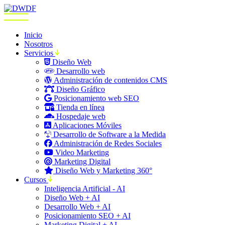
Inicio
Nosotros
Servicios
Diseño Web
Desarrollo web
Administración de contenidos CMS
Diseño Gráfico
Posicionamiento web SEO
Tienda en línea
Hospedaje web
Aplicaciones Móviles
Desarrollo de Software a la Medida
Administración de Redes Sociales
Video Marketing
Marketing Digital
Diseño Web y Marketing 360°
Cursos
Inteligencia Artificial - AI
Diseño Web + AI
Desarrollo Web + AI
Posicionamiento SEO + AI
Marketing Digital + AI